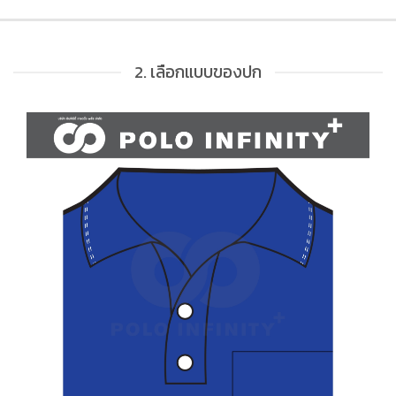
2. เลือกแบบของปก