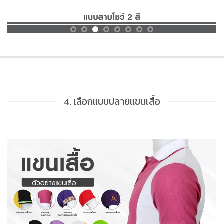
4. เลือกแบบปลายแขนเสื้อ