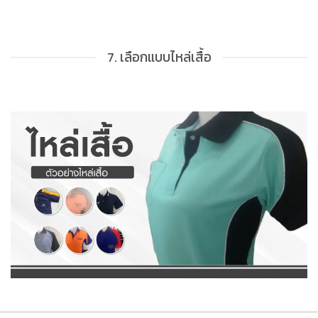
7. เลือกแบบไหล่เสื้อ