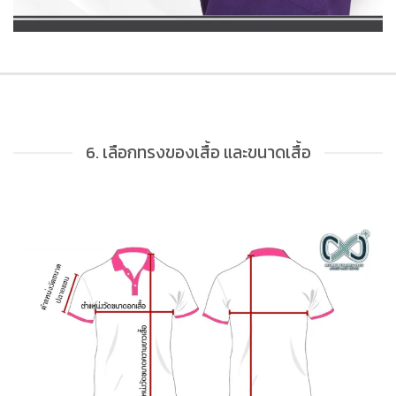
6. เลือกทรงของเสื้อ และขนาดเสื้อ